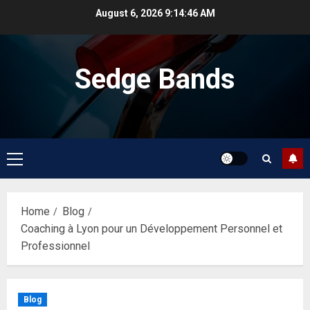
Skip
August 6, 2026
9:14:47 AM
to
content
Sedge Bands
Primary
Menu
Home
Blog
Coaching à Lyon pour un Développement Personnel et
Professionnel
Blog