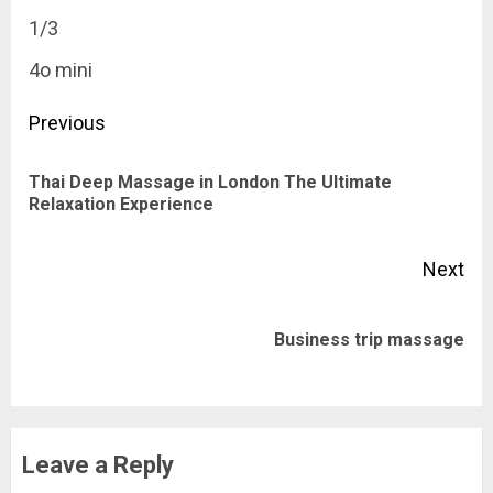
1/3
4o mini
Post
Previous
navigation
Thai Deep Massage in London The Ultimate
Pre
Relaxation Experience
pos
Next
Next
Business trip massage
post:
Leave a Reply