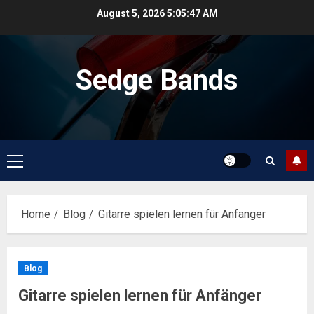
Skip
August 5, 2026
5:05:47 AM
to
content
Sedge Bands
Primary
Menu
Home
Blog
Gitarre spielen lernen für Anfänger
Blog
Gitarre spielen lernen für Anfänger