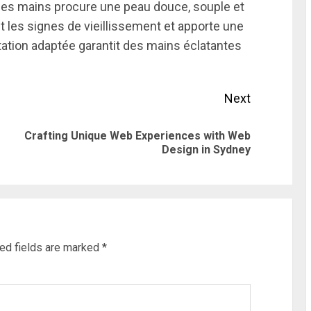
 les mains procure une peau douce, souple et
it les signes de vieillissement et apporte une
ation adaptée garantit des mains éclatantes
Next
Crafting Unique Web Experiences with Web
Previous
Next
Design in Sydney
post:
post:
ed fields are marked
*