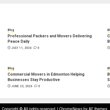
Blog
B
Professional Packers and Movers Delivering
C
Peace Daily
B
JULY 11, 2026
0
Blog
B
Commercial Movers in Edmonton Helping
B
Businesses Stay Productive
S
JUNE 23, 2026
0
Copyright © All rights reserved.
|
ChromeNews
by AF themes.