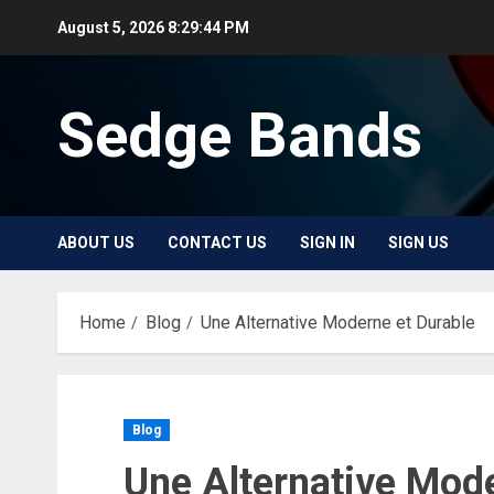
Skip
August 5, 2026
8:29:44 PM
to
content
Sedge Bands
ABOUT US
CONTACT US
SIGN IN
SIGN US
Home
Blog
Une Alternative Moderne et Durable
Blog
Une Alternative Mode