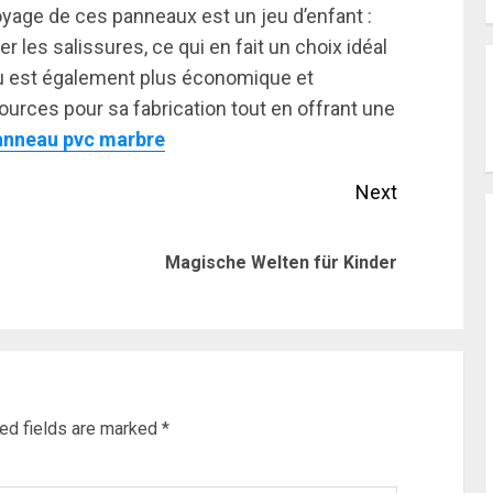
toyage de ces panneaux est un jeu d’enfant :
r les salissures, ce qui en fait un choix idéal
au est également plus économique et
ources pour sa fabrication tout en offrant une
anneau pvc marbre
Next
Previous
Next
Magische Welten für Kinder
post:
post:
ed fields are marked
*